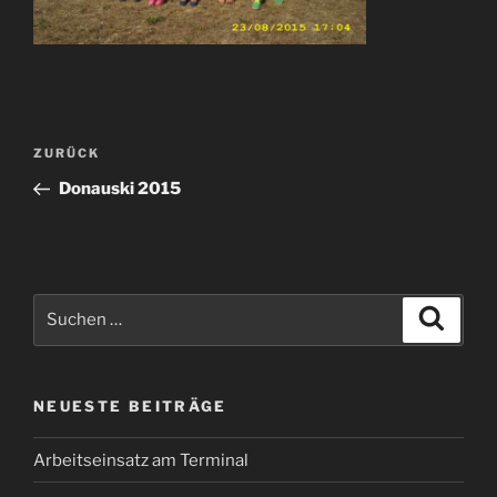
Beitragsnavigation
Vorheriger
ZURÜCK
Beitrag
Donauski 2015
Suchen
Suche
nach:
NEUESTE BEITRÄGE
Arbeitseinsatz am Terminal