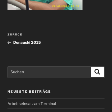
Beitragsnavigation
Vorheriger
ZURÜCK
Beitrag
Donauski 2015
Suchen
Suche
nach:
NEUESTE BEITRÄGE
Arbeitseinsatz am Terminal