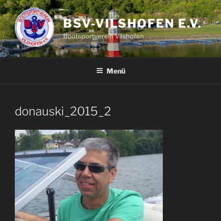
Zum
Inhalt
BSV-VILSHOFEN E.V.
springen
Bootsportverein Vilshofen
Menü
donauski_2015_2