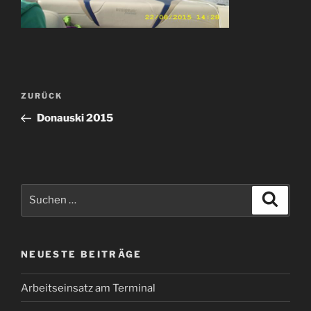
Beitragsnavigation
Vorheriger
ZURÜCK
Beitrag
Donauski 2015
Suchen
Suche
nach:
NEUESTE BEITRÄGE
Arbeitseinsatz am Terminal