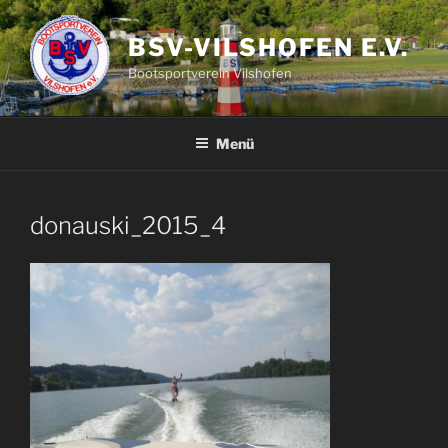
Zum
Inhalt
BSV-VILSHOFEN E.V.
springen
Bootsportverein Vilshofen
Menü
donauski_2015_4