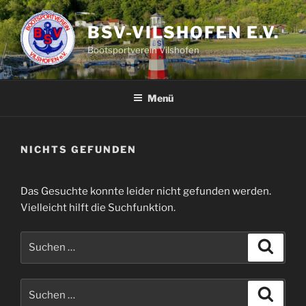
Zum
Inhalt
BSV-VILSHOFEN E.V.
springen
Bootsportverein Vilshofen
Menü
NICHTS GEFUNDEN
Das Gesuchte konnte leider nicht gefunden werden.
Vielleicht hilft die Suchfunktion.
Suchen
Suche
nach:
Suchen
Suche
nach: