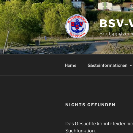
Zum
Inhalt
springen
BSV-
Bootsportverei
Home
Gästeinformationen
NICHTS GEFUNDEN
Das Gesuchte konnte leider nich
Suchfunktion.