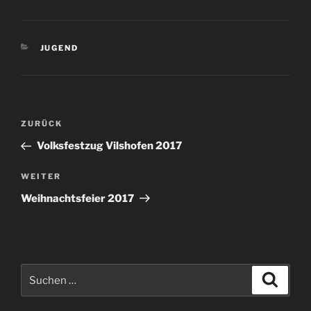
KATEGORIEN
JUGEND
Beitragsnavigation
Vorheriger
ZURÜCK
Beitrag
Volksfestzug Vilshofen 2017
Nächster
WEITER
Beitrag
Weihnachtsfeier 2017
Suchen
Suche
nach: