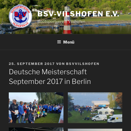
Zum
Inhalt
BSV-VILSHOFEN E.V.
springen
Bootsportverein Vilshofen
Menü
VERÖFFENTLICHT
25. SEPTEMBER 2017
VON
BSVVILSHOFEN
AM
Deutsche Meisterschaft
September 2017 in Berlin