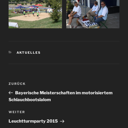
KATEGORIEN
AKTUELLES
Beitragsnavigation
Vorheriger
ZURÜCK
Beitrag
Bayerische Meisterschaften im motorisiertem
Schlauchbootslalom
Nächster
WEITER
Beitrag
Leuchtturmparty 2015