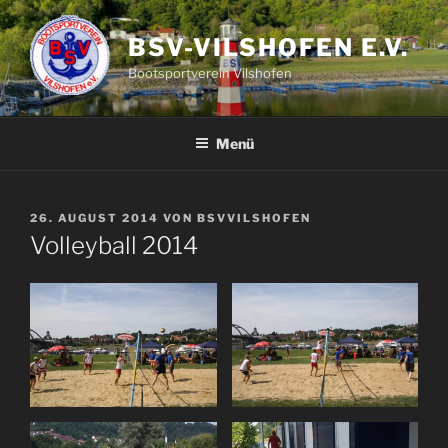
Zum
Inhalt
BSV-VILSHOFEN E.V.
springen
Bootsportverein Vilshofen
Menü
VERÖFFENTLICHT
26. AUGUST 2014
VON
BSVVILSHOFEN
AM
Volleyball 2014