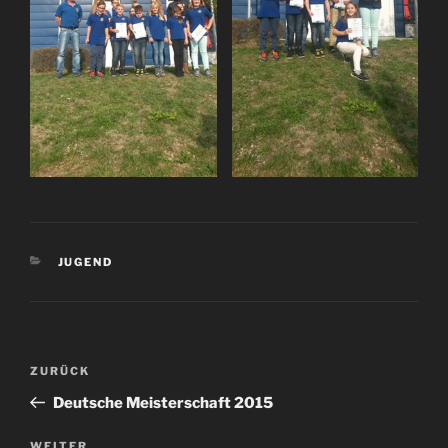
KATEGORIEN
JUGEND
Beitragsnavigation
Vorheriger
ZURÜCK
Beitrag
Deutsche Meisterschaft 2015
WEITER