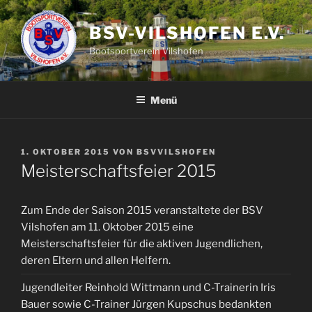
Zum
Inhalt
BSV-VILSHOFEN E.V.
springen
Bootsportverein Vilshofen
Menü
VERÖFFENTLICHT
1. OKTOBER 2015
VON
BSVVILSHOFEN
AM
Meisterschaftsfeier 2015
Zum Ende der Saison 2015 veranstaltete der BSV
Vilshofen am 11. Oktober 2015 eine
Meisterschaftsfeier für die aktiven Jugendlichen,
deren Eltern und allen Helfern.
Jugendleiter Reinhold Wittmann und C-Trainerin Iris
Bauer sowie C-Trainer Jürgen Kupschus bedankten